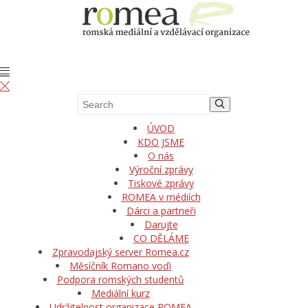
ÚVOD
KDO JSME
O nás
Výroční zprávy
Tiskové zprávy
ROMEA v médiích
Dárci a partneři
Darujte
CO DĚLÁME
Zpravodajský server Romea.cz
Měsíčník Romano voďi
Podpora romských studentů
Mediální kurz
Udržitelnost organizace ROMEA