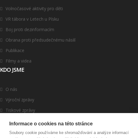
Volnočasové aktivity pro děti
VR tábora v Letech u Písku
Boj proti dezinformacím
Obrana proti předsudečnému násilí
Publikace
Filmy a videa
KDO JSME
O nás
Výroční zprávy
Tiskové zprávy
ROMEA v médiích
Informace o cookies na této stránce
Dárci a partneři
Soubory cookie používáme ke shromažďování a analýze informací