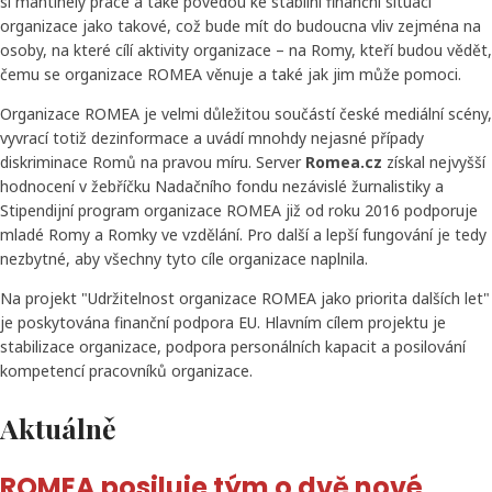
si mantinely práce a také povedou ke stabilní finanční situaci
organizace jako takové, což bude mít do budoucna vliv zejména na
osoby, na které cílí aktivity organizace – na Romy, kteří budou vědět,
čemu se organizace ROMEA věnuje a také jak jim může pomoci.
Organizace ROMEA je velmi důležitou součástí české mediální scény,
vyvrací totiž dezinformace a uvádí mnohdy nejasné případy
diskriminace Romů na pravou míru. Server
Romea.cz
získal nejvyšší
hodnocení v žebříčku Nadačního fondu nezávislé žurnalistiky a
Stipendijní program organizace ROMEA již od roku 2016 podporuje
mladé Romy a Romky ve vzdělání. Pro další a lepší fungování je tedy
nezbytné, aby všechny tyto cíle organizace naplnila.
Na projekt "Udržitelnost organizace ROMEA jako priorita dalších let"
je poskytována finanční podpora EU. Hlavním cílem projektu je
stabilizace organizace, podpora personálních kapacit a posilování
kompetencí pracovníků organizace.
Aktuálně
ROMEA posiluje tým o dvě nové