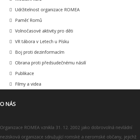
Udržitelnost organizace ROMEA
Paměť Romů
Volnočasové aktivity pro děti
VR tábora v Letech u Písku
Boj proti dezinformacím
Obrana proti předsudečnému násilí
Publikace
Filmy a videa
O NÁS
Organizace ROMEA vznikla 31. 12. 2002 jako dobrovolná nevládní
nezisková organizace sdružující romské a neromské občany, jejichž