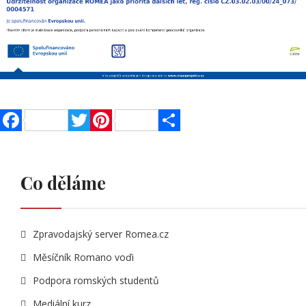
Facebook
Twitter
Pinterest
Share
Co děláme
Zpravodajský server Romea.cz
Měsíčník Romano voďi
Podpora romských studentů
Mediální kurz