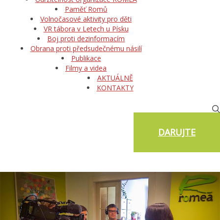
Paměť Romů
Volnočasové aktivity pro děti
VR tábora v Letech u Písku
Boj proti dezinformacím
Obrana proti předsudečnému násilí
Publikace
Filmy a videa
AKTUÁLNĚ
KONTAKTY
DARUJTE