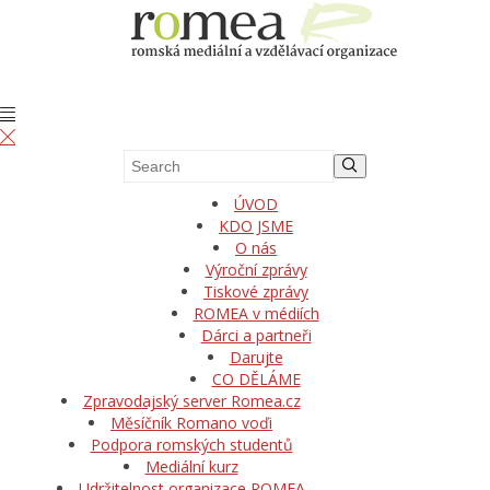
ÚVOD
KDO JSME
O nás
Výroční zprávy
Tiskové zprávy
ROMEA v médiích
Dárci a partneři
Darujte
CO DĚLÁME
Zpravodajský server Romea.cz
Měsíčník Romano voďi
Podpora romských studentů
Mediální kurz
Udržitelnost organizace ROMEA