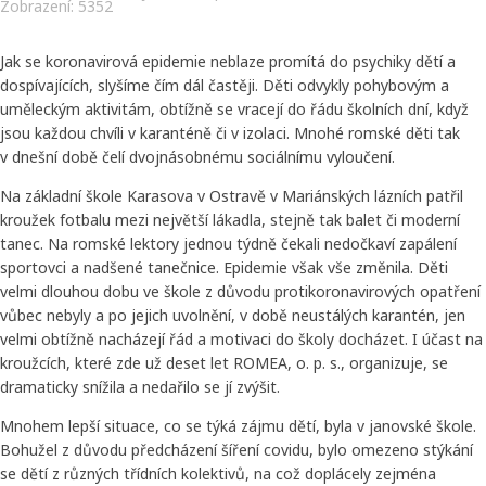
Zobrazení: 5352
Jak se koronavirová epidemie neblaze promítá do psychiky dětí a
dospívajících, slyšíme čím dál častěji. Děti odvykly pohybovým a
uměleckým aktivitám, obtížně se vracejí do řádu školních dní, když
jsou každou chvíli v karanténě či v izolaci. Mnohé romské děti tak
v dnešní době čelí dvojnásobnému sociálnímu vyloučení.
Na základní škole Karasova v Ostravě v Mariánských lázních patřil
kroužek fotbalu mezi největší lákadla, stejně tak balet či moderní
tanec. Na romské lektory jednou týdně čekali nedočkaví zapálení
sportovci a nadšené tanečnice. Epidemie však vše změnila. Děti
velmi dlouhou dobu ve škole z důvodu protikoronavirových opatření
vůbec nebyly a po jejich uvolnění, v době neustálých karantén, jen
velmi obtížně nacházejí řád a motivaci do školy docházet. I účast na
kroužcích, které zde už deset let ROMEA, o. p. s., organizuje, se
dramaticky snížila a nedařilo se jí zvýšit.
Mnohem lepší situace, co se týká zájmu dětí, byla v janovské škole.
Bohužel z důvodu předcházení šíření covidu, bylo omezeno stýkání
se dětí z různých třídních kolektivů, na což doplácely zejména