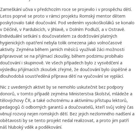
Zameškání učiva v předchozím roce se projevilo i v prospěchu dětí.
Letos poprvé se proto v rámci projektu Romský mentor dětem
poskytovalo také doučování. Pod vedením vysokoškoláků se konalo
v Děčíně, v Pardubicích, v Jihlavě, v Dolním Podluží, a v Ostravě.
Individuální setkání s doučovatelem za dodržování platných
hygienických opatření nebyla tolik omezena jako volnočasové
aktivity. Zejména během jarních měsíců využívali žáci možnosti
připravovat se na přijímací zkoušky, během podzimu probíhalo
doučování i skupinově. Ve všech případech bylo z vysvědčení a
výsledku přijímacích zkoušek zřejmé, že doučování bylo úspěšné a
dlouhodobá soustředěná příprava dětí na vyučování se vyplácí.
Nic z uvedených aktivit by se nemohlo uskutečnit bez podpory
donorů, v tomto případě zejména Ministerstva školství, mládeže a
tělovýchovy ČR, a také ochotnému a aktivnímu přístupu lektorů,
pedagogů či odborných garantů a doučovatelů, kteří svůj volný čas
věnují rozvoji nejen romských dětí. Bez jejich nezlomného nadšení a
obětavosti by se tento projekt nedal realizovat, a proto jim patří
náš hluboký vděk a poděkování.