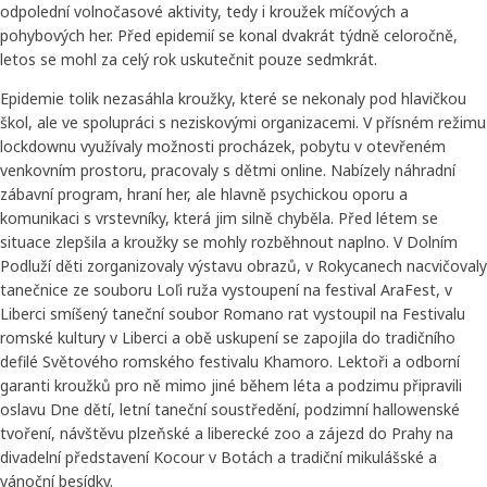
odpolední volnočasové aktivity, tedy i kroužek míčových a
pohybových her. Před epidemií se konal dvakrát týdně celoročně,
letos se mohl za celý rok uskutečnit pouze sedmkrát.
Epidemie tolik nezasáhla kroužky, které se nekonaly pod hlavičkou
škol, ale ve spolupráci s neziskovými organizacemi. V přísném režimu
lockdownu využívaly možnosti procházek, pobytu v otevřeném
venkovním prostoru, pracovaly s dětmi online. Nabízely náhradní
zábavní program, hraní her, ale hlavně psychickou oporu a
komunikaci s vrstevníky, která jim silně chyběla. Před létem se
situace zlepšila a kroužky se mohly rozběhnout naplno. V Dolním
Podluží děti zorganizovaly výstavu obrazů, v Rokycanech nacvičovaly
tanečnice ze souboru Loľi ruža vystoupení na festival AraFest, v
Liberci smíšený taneční soubor Romano rat vystoupil na Festivalu
romské kultury v Liberci a obě uskupení se zapojila do tradičního
defilé Světového romského festivalu Khamoro. Lektoři a odborní
garanti kroužků pro ně mimo jiné během léta a podzimu připravili
oslavu Dne dětí, letní taneční soustředění, podzimní hallowenské
tvoření, návštěvu plzeňské a liberecké zoo a zájezd do Prahy na
divadelní představení Kocour v Botách a tradiční mikulášské a
vánoční besídky.