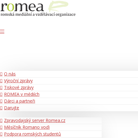
O nás
Výroční zprávy
Tiskové zprávy
ROMEA v médiích
Dárci a partneři
Darujte
Zpravodajský server Romea.cz
Měsíčník Romano voďi
Podpora romských studentů