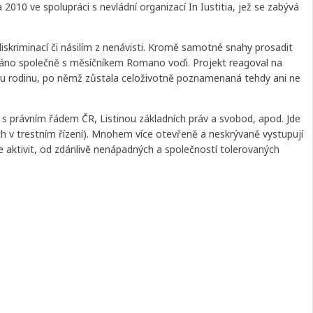
2010 ve spolupráci s nevládní organizací In Iustitia, jež se zabývá
skriminací či násilím z nenávisti. Kromě samotné snahy prosadit
uováno společně s měsíčníkem Romano voďi. Projekt reagoval na
ou rodinu, po němž zůstala celoživotně poznamenaná tehdy ani ne
u s právním řádem ČR, Listinou základních práv a svobod, apod. Jde
ých v trestním řízení). Mnohem více otevřeně a neskrývaně vystupují
e aktivit, od zdánlivě nenápadných a společností tolerovaných