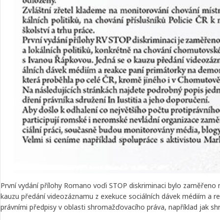
První vydání přílohy Romano voďi STOP diskriminaci bylo zaměřeno 
kauzu předání videozáznamu z exekuce sociálních dávek médiím a re
právními předpisy v oblasti shromažďovacího práva, například jak sh