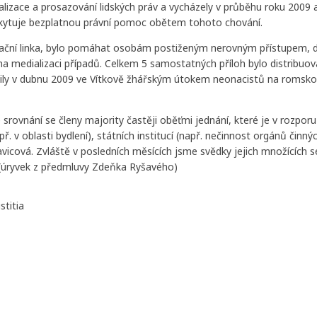
alizace a prosazování lidských práv a vycházely v průběhu roku 2009 a 
oskytuje bezplatnou právní pomoc obětem tohoto chování.
inační linka, bylo pomáhat osobám postiženým nerovným přístupem, di
 na medializaci případů. Celkem 5 samostatných příloh bylo distrib
olily v dubnu 2009 ve Vítkově žhářským útokem neonacistů na romsk
 srovnání se členy majority častěji oběťmi jednání, které je v rozpor
ř. v oblasti bydlení), státních institucí (např. nečinnost orgánů činn
avicová. Zvláště v posledních měsících jsme svědky jejich množících s
.“ (úryvek z předmluvy Zdeňka Ryšavého)
stitia