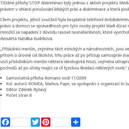
Tištěné přílohy STOP diskriminaci byly jednou z aktivit projektu Medi
právem v oblasti porušování lidských práv a diskriminace a která p
Cílem projektu, jehož součástí byla bezplatná telefonní Antidiskrim
právo a domoci se spravedlnosti pro tyto osoby projekt kladl důraz
množící se napadení z důvodu rasové nesnášenlivosti, které vyvrch
dvouletá Natálka Kudriková.
„Příslušníci menšin, zejména těch etnických a národnostních, jsou ve
přitom o úrovně od školství, trhu práce až po přístup samospráv (nap
vůči příslušníkům menšin některá ideologická hnutí, zejména ultrapr
pochodů až po útoky mající za cíl fyzickou likvidaci některých osob
Samostatná příloha Romano voďi 11/2009
Kol. autorů ROMEA, Markus Pape, ve spolupráci s organizací In Iu
Editor Zdeněk Ryšavý
Počet stran 8
Facebook
Twitter
Pinterest
Share