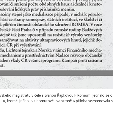
tovského magistrátu v čele s Ivanou Řápkovou k Romům. Jednalo se o
 ČR, kromě jiného i v Chomutově. Na straně 6 příloha seznamovala s